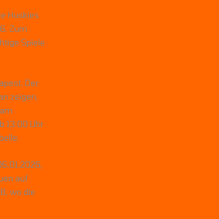
ie Huskies
26. Zum
htige Spiele
apest. Der
an zeigen,
, am
Ab 13:00 Uhr
elle.
06.01.2026,
auen auf
 B, wo die