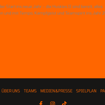
er Start ins neue Jahr – die Huskies II sind bereit, alles
en und mit Tempo, Kampfgeist und Teamspirit ins Jahr 
ÜBER UNS
TEAMS
MEDIEN&PRESSE
SPIELPLAN
P