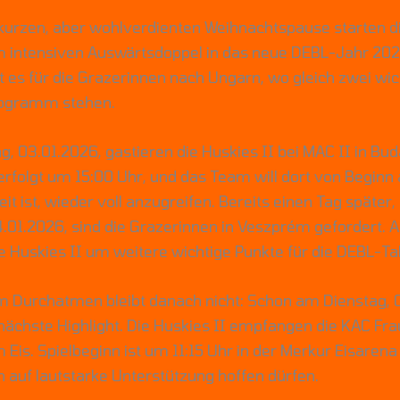
kurzen, aber wohlverdienten Weihnachtspause starten d
em intensiven Auswärtsdoppel in das neue DEBL-Jahr 20
t es für die Grazerinnen nach Ungarn, wo gleich zwei wic
ogramm stehen.
 03.01.2026, gastieren die Huskies II bei MAC II in Bud
rfolgt um 15:00 Uhr, und das Team will dort von Beginn 
eit ist, wieder voll anzugreifen. Bereits einen Tag später
.01.2026, sind die Grazerinnen in Veszprém gefordert. 
 Huskies II um weitere wichtige Punkte für die DEBL-Tab
um Durchatmen bleibt danach nicht: Schon am Dienstag, 
nächste Highlight. Die Huskies II empfangen die KAC Fr
Eis. Spielbeginn ist um 11:15 Uhr in der Merkur Eisarena
 auf lautstarke Unterstützung hoffen dürfen.