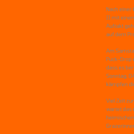
Nach einer 
II mit ein
Auftakt geh
auf dem Pr
Am Samstag,
Puck-Drop e
dass es ber
Sonntag, 04
kämpfen die
Viel Zeit z
wartet das 
heimischem 
Grazerinnen