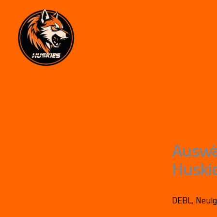
Skip
to
content
Auswä
Huskie
DEBL
,
Neuig