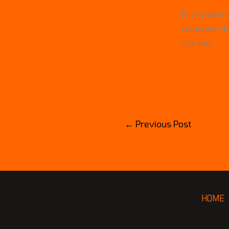
Ein fordernd
reinzuwerf
starten
←
Previous Post
HOME