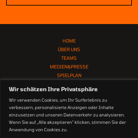
HOME
ÜBER UNS
TEAMS
MEDIEN&PRESSE
SPIELPLAN
PARTNER
Wir schätzen Ihre Privatsphäre
Wir verwenden Cookies, um Ihr Surferlebnis zu
verbessern, personalisierte Anzeigen oder Inhalte
einzusetzen und unseren Datenverkehr zu analysieren.
office(at)ecgraz-huskies.at
Wenn Sie auf „Alle akzeptieren" klicken, stimmen Sie der
Gaußgasse 3, 8010 Graz
Anwendung von Cookies zu.
Tel. +43 660 370 8979