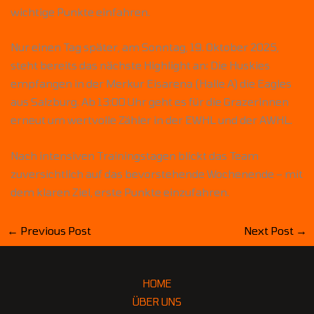
wichtige Punkte einfahren.
Nur einen Tag später, am Sonntag, 19. Oktober 2025,
steht bereits das nächste Highlight an: Die Huskies
empfangen in der Merkur Eisarena (Halle A) die Eagles
aus Salzburg. Ab 13:00 Uhr geht es für die Grazerinnen
erneut um wertvolle Zähler in der EWHL und der AWHL.
Nach intensiven Trainingstagen blickt das Team
zuversichtlich auf das bevorstehende Wochenende – mit
dem klaren Ziel, erste Punkte einzufahren.
←
Previous Post
Next Post
→
HOME
ÜBER UNS