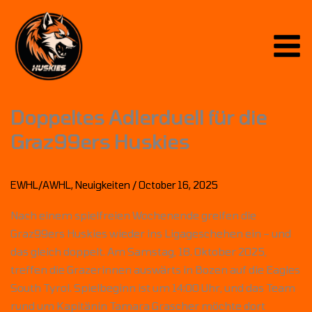
Skip
to
content
Doppeltes Adlerduell für die
Graz99ers Huskies
EWHL/AWHL
,
Neuigkeiten
/
October 16, 2025
Nach einem spielfreien Wochenende greifen die
Graz99ers Huskies wieder ins Ligageschehen ein – und
das gleich doppelt. Am Samstag, 18. Oktober 2025,
treffen die Grazerinnen auswärts in Bozen auf die Eagles
South Tyrol. Spielbeginn ist um 14:00 Uhr, und das Team
rund um Kapitänin Tamara Grascher möchte dort