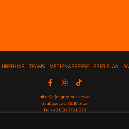
ÜBER UNS
TEAMS
MEDIEN&PRESSE
SPIELPLAN
P
office(at)ecgraz-huskies.at
Gaußgasse 3, 8010 Graz
Tel. +43 660 370 8979
IBAN: AT69 1400 0862 1021 1197