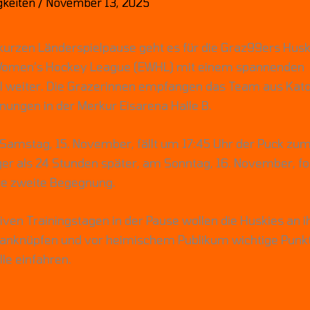
gkeiten
/
November 13, 2025
kurzen Länderspielpause geht es für die Graz99ers Huski
omen’s Hockey League (EWHL) mit einem spannenden
 weiter. Die Grazerinnen empfangen das Team aus Kat
ungen in der Merkur Eisarena Halle B.
Samstag, 15. November, fällt um 17:45 Uhr der Puck zu
ger als 24 Stunden später, am Sonntag, 16. November, f
ie zweite Begegnung.
iven Trainingstagen in der Pause wollen die Huskies an i
 anknüpfen und vor heimischem Publikum wichtige Punkt
le einfahren.