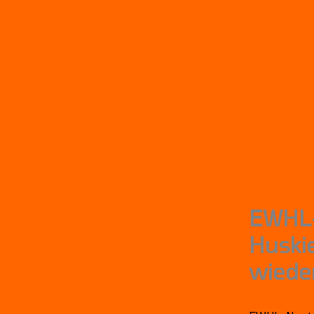
Skip
to
content
EWHL-
Huskie
wiede