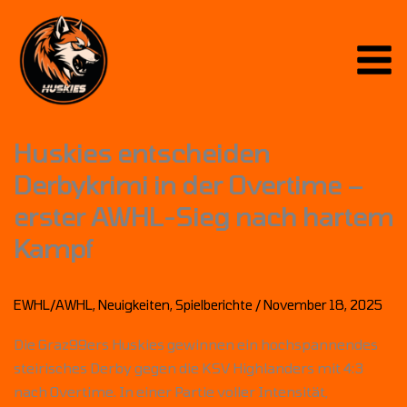
Skip
to
content
Huskies entscheiden
Derbykrimi in der Overtime –
erster AWHL-Sieg nach hartem
Kampf
EWHL/AWHL
,
Neuigkeiten
,
Spielberichte
/
November 18, 2025
Die Graz99ers Huskies gewinnen ein hochspannendes
steirisches Derby gegen die KSV Highlanders mit 4:3
nach Overtime. In einer Partie voller Intensität,