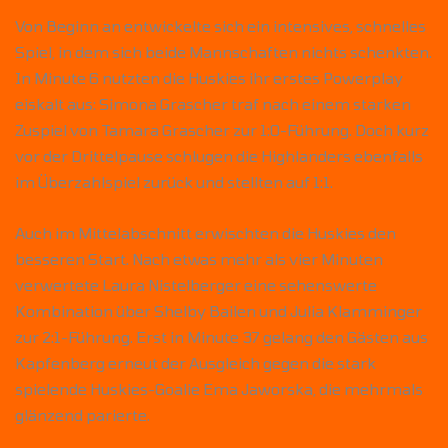
Von Beginn an entwickelte sich ein intensives, schnelles
Spiel, in dem sich beide Mannschaften nichts schenkten.
In Minute 6 nutzten die Huskies ihr erstes Powerplay
eiskalt aus: Simona Grascher traf nach einem starken
Zuspiel von Tamara Grascher zur 1:0-Führung. Doch kurz
vor der Drittelpause schlugen die Highlanders ebenfalls
im Überzahlspiel zurück und stellten auf 1:1.
Auch im Mittelabschnitt erwischten die Huskies den
besseren Start. Nach etwas mehr als vier Minuten
verwertete Laura Nistelberger eine sehenswerte
Kombination über Shelby Bailen und Julia Klamminger
zur 2:1-Führung. Erst in Minute 37 gelang den Gästen aus
Kapfenberg erneut der Ausgleich gegen die stark
spielende Huskies-Goalie Ema Jaworska, die mehrmals
glänzend parierte.