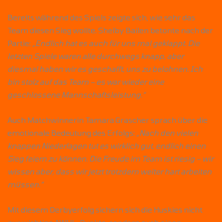
Bereits während des Spiels zeigte sich, wie sehr das
Team diesen Sieg wollte. Shelby Bailen betonte nach der
Partie:
„Endlich hat es auch für uns mal geklappt. Die
letzten Spiele waren alle durchwegs knapp, aber
diesmal haben wir es geschafft, uns zu belohnen. Ich
bin stolz auf das Team – es war wieder eine
geschlossene Mannschaftsleistung.“
Auch Matchwinnerin Tamara Grascher sprach über die
emotionale Bedeutung des Erfolgs:
„Nach den vielen
knappen Niederlagen tut es wirklich gut, endlich einen
Sieg feiern zu können. Die Freude im Team ist riesig – wir
wissen aber, dass wir jetzt trotzdem weiter hart arbeiten
müssen.“
Mit diesem Derbyerfolg sichern sich die Huskies nicht