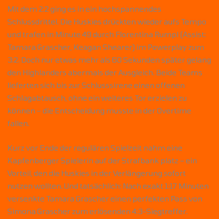
Mit dem 2:2 ging es in ein hochspannendes
Schlussdrittel. Die Huskies drückten wieder aufs Tempo
und trafen in Minute 49 durch Florentina Rumpl (Assist:
Tamara Grascher, Keagan Shearer) im Powerplay zum
3:2. Doch nur etwas mehr als 60 Sekunden später gelang
den Highlanders abermals der Ausgleich. Beide Teams
lieferten sich bis zur Schlusssirene einen offenen
Schlagabtausch, ohne ein weiteres Tor erzielen zu
können – die Entscheidung musste in der Overtime
fallen.
Kurz vor Ende der regulären Spielzeit nahm eine
Kapfenberger Spielerin auf der Strafbank platz – ein
Vorteil, den die Huskies in der Verlängerung sofort
nutzen wollten. Und tatsächlich: Nach exakt 1:17 Minuten
versenkte Tamara Grascher einen perfekten Pass von
Simona Grascher zum erlösenden 4:3-Siegtreffer.