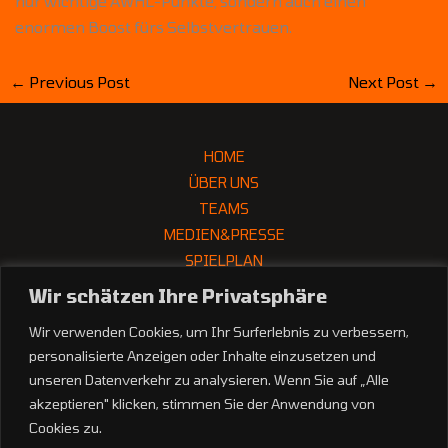
nur wichtige AWHL-Punkte, sondern auch einen
enormen Boost fürs Selbstvertrauen.
←
Previous Post
Next Post
→
HOME
ÜBER UNS
TEAMS
MEDIEN&PRESSE
SPIELPLAN
PARTNER
Wir schätzen Ihre Privatsphäre
Wir verwenden Cookies, um Ihr Surferlebnis zu verbessern,
personalisierte Anzeigen oder Inhalte einzusetzen und
unseren Datenverkehr zu analysieren. Wenn Sie auf „Alle
office(at)ecgraz-huskies.at
akzeptieren" klicken, stimmen Sie der Anwendung von
Gaußgasse 3, 8010 Graz
Cookies zu.
Tel. +43 660 370 8979