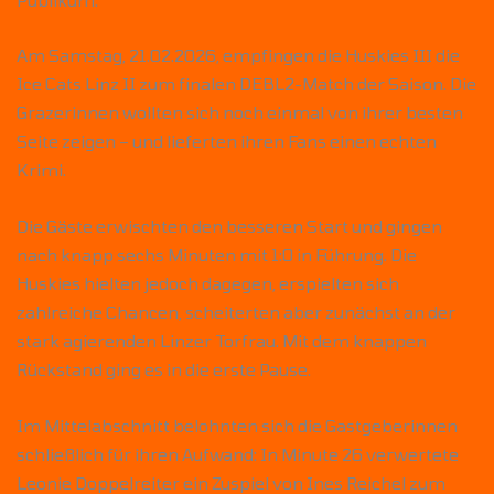
Am Samstag, 21.02.2026, empfingen die Huskies III die
Ice Cats Linz II zum finalen DEBL2-Match der Saison. Die
Grazerinnen wollten sich noch einmal von ihrer besten
Seite zeigen – und lieferten ihren Fans einen echten
Krimi.
Die Gäste erwischten den besseren Start und gingen
nach knapp sechs Minuten mit 1:0 in Führung. Die
Huskies hielten jedoch dagegen, erspielten sich
zahlreiche Chancen, scheiterten aber zunächst an der
stark agierenden Linzer Torfrau. Mit dem knappen
Rückstand ging es in die erste Pause.
Im Mittelabschnitt belohnten sich die Gastgeberinnen
schließlich für ihren Aufwand: In Minute 26 verwertete
Leonie Doppelreiter ein Zuspiel von Ines Reichel zum