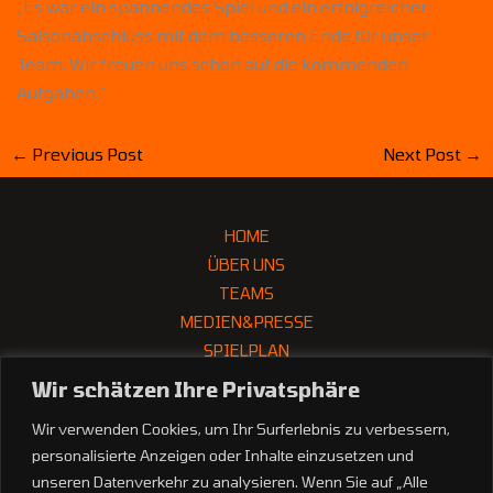
„Es war ein spannendes Spiel und ein erfolgreicher
Saisonabschluss mit dem besseren Ende für unser
Team. Wir freuen uns schon auf die kommenden
Aufgaben.“
←
Previous Post
Next Post
→
HOME
ÜBER UNS
TEAMS
MEDIEN&PRESSE
SPIELPLAN
PARTNER
Wir schätzen Ihre Privatsphäre
Wir verwenden Cookies, um Ihr Surferlebnis zu verbessern,
personalisierte Anzeigen oder Inhalte einzusetzen und
unseren Datenverkehr zu analysieren. Wenn Sie auf „Alle