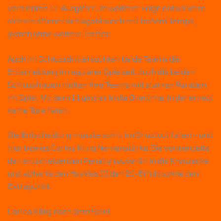
verdienten 1:1-Ausgleich. In weiterer Folge entwickelte
sich ein offener Schlagabtausch mit hohem Tempo,
jedoch ohne weitere Treffer.
Auch im Schlussdrittel suchten beide Teams die
Entscheidung in regulärer Spielzeit, doch die beiden
Schlussfrauen hielten ihre Teams mit starken Paraden
im Spiel. Mit dem 1:1 ging es in die Overtime, in der erneut
keine Tore fielen.
Die Entscheidung musste somit im Shootout fallen – und
hier bewies Carina Kling Nervenstärke. Sie verwandelte
den entscheidenden Penalty souverän in die Kreuzecke
und sicherte den Huskies III den 2:1-Erfolg sowie den
Extrapunkt.
Carina Kling nach dem Spiel: