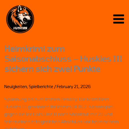
Skip
to
content
Heimkrimi zum
Saisonabschluss – Huskies III
sichern sich zwei Punkte
Neuigkeiten
,
Spielberichte
/
February 21, 2026
Spannung bis zum letzten Penalty: Die Graz99ers
Huskies III gewinnen ihr letztes DEBL2-Saisonspiel
gegen die Ice Cats Linz II nach Shootout mit 2:1 und
feiern einen erfolgreichen Abschluss vor heimischem
Publikum.