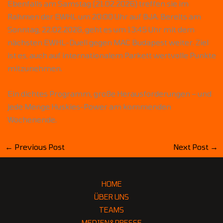
Ebenfalls am Samstag (21.02.2026) treffen sie im
Rahmen der EWHL um 20:00 Uhr auf BJA. Bereits am
Sonntag, 22.02.2026, geht es um 13:45 Uhr mit dem
nächsten EWHL-Duell gegen MAC Budapest weiter. Ziel
ist es, auch auf internationalem Parkett wertvolle Punkte
mitzunehmen.
Ein dichtes Programm, große Herausforderungen – und
jede Menge Huskies-Power am kommenden
Wochenende.
←
Previous Post
Next Post
→
HOME
ÜBER UNS
TEAMS
MEDIEN&PRESSE