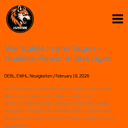
Skip
to
content
Vier Spiele in drei Tagen –
Huskies-Power in drei Ligen
DEBL
,
EWHL
,
Neuigkeiten
/
February 19, 2026
Ein intensives Eishockey-Wochenende steht bevor:
Gleich vier Spiele in drei Tagen und in drei
unterschiedlichen Ligen warten auf die Teams der
Graz99ers Huskies. Von Maribor über Graz bis nach
Budapest sind die Huskies im Einsatz und bereit, voll
anzugreifen.