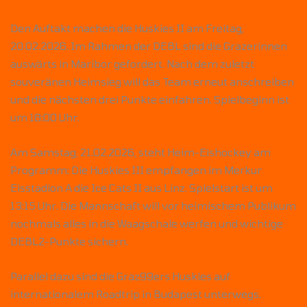
Den Auftakt machen die Huskies II am Freitag,
20.02.2026. Im Rahmen der DEBL sind die Grazerinnen
auswärts in Maribor gefordert. Nach dem zuletzt
souveränen Heimsieg will das Team erneut anschreiben
und die nächsten drei Punkte einfahren. Spielbeginn ist
um 18:00 Uhr.
Am Samstag, 21.02.2026, steht Heim-Eishockey am
Programm: Die Huskies III empfangen im Merkur
Eisstadion A die Ice Cats II aus Linz. Spielstart ist um
13:15 Uhr. Die Mannschaft will vor heimischem Publikum
nochmals alles in die Waagschale werfen und wichtige
DEBL2-Punkte sichern.
Parallel dazu sind die Graz99ers Huskies auf
internationalem Roadtrip in Budapest unterwegs.